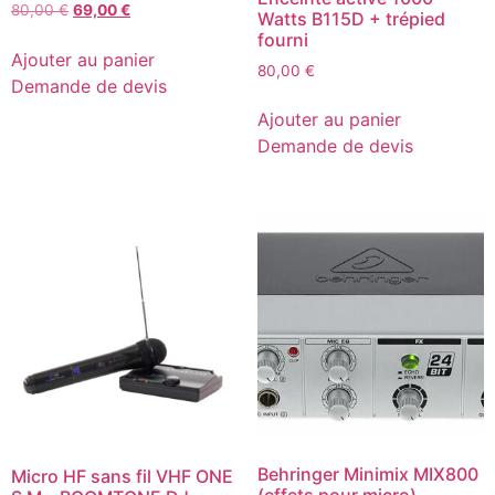
Le
Le
80,00
€
69,00
€
Watts B115D + trépied
prix
prix
fourni
initial
actuel
Ajouter au panier
80,00
€
était :
est :
Demande de devis
80,00 €.
69,00 €.
Ajouter au panier
Demande de devis
Behringer Minimix MIX800
Micro HF sans fil VHF ONE