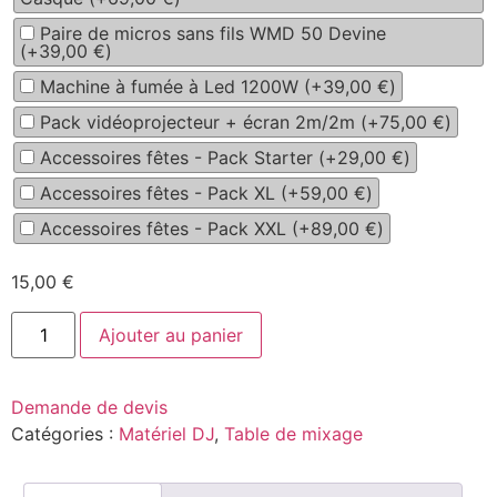
Paire de micros sans fils WMD 50 Devine
(+
39,00
€
)
Machine à fumée à Led 1200W (+
39,00
€
)
Pack vidéoprojecteur + écran 2m/2m (+
75,00
€
)
Accessoires fêtes - Pack Starter (+
29,00
€
)
Accessoires fêtes - Pack XL (+
59,00
€
)
Accessoires fêtes - Pack XXL (+
89,00
€
)
15,00
€
quantité
Alternative:
Ajouter au panier
de
8
Channel
Digital
Demande de devis
Mixer
Mic/Line
Catégories :
Matériel DJ
,
Table de mixage
Mono/Stereo