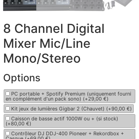
8 Channel Digital
Mixer Mic/Line
Mono/Stereo
Options
PC portable + Spotify Premium (uniquement fourni
en complément d'un pack sono) (+
29,00
€
)
Kit jeux de lumières Gigbar 2 (Chauvet) (+
90,00
€
)
Caisson de basse actif 1000W ou + (si stock)
(+
80,00
€
)
Contrôleur DJ DDJ-400 Pioneer + Rekordbox +
Casque (+
69,00
€
)