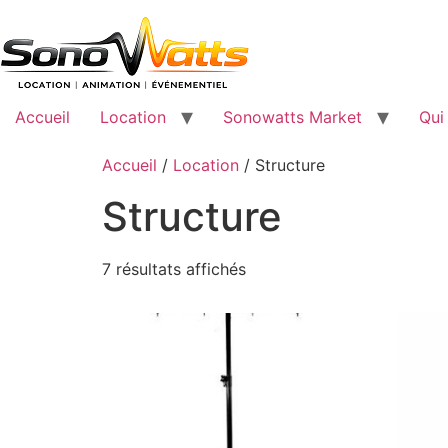
Passer
au
contenu
Accueil
Location
Sonowatts Market
Qui
Accueil
/
Location
/ Structure
Structure
Trié
7 résultats affichés
par
popularité