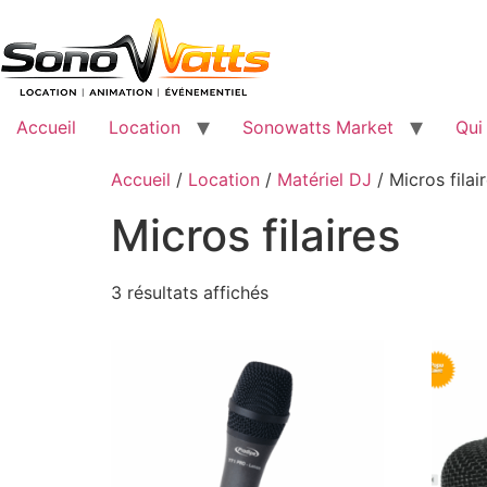
Passer
au
contenu
Accueil
Location
Sonowatts Market
Qui
Accueil
/
Location
/
Matériel DJ
/ Micros filai
Micros filaires
Trié
3 résultats affichés
par
popularité