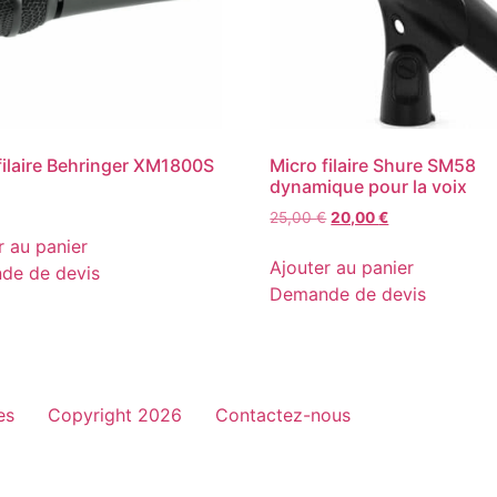
filaire Behringer XM1800S
Micro filaire Shure SM58
dynamique pour la voix
Le
Le
25,00
€
20,00
€
prix
prix
r au panier
initial
actuel
Ajouter au panier
de de devis
était :
est :
Demande de devis
25,00 €.
20,00 €.
es
Copyright 2026
Contactez-nous