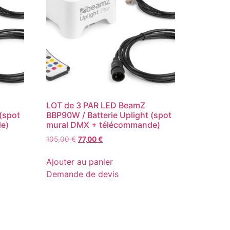
LOT de 3 PAR LED BeamZ
(spot
BBP90W / Batterie Uplight (spot
e)
mural DMX + télécommande)
Le
Le
105,00
€
77,00
€
prix
prix
initial
actuel
Ajouter au panier
était :
est :
Demande de devis
105,00 €.
77,00 €.