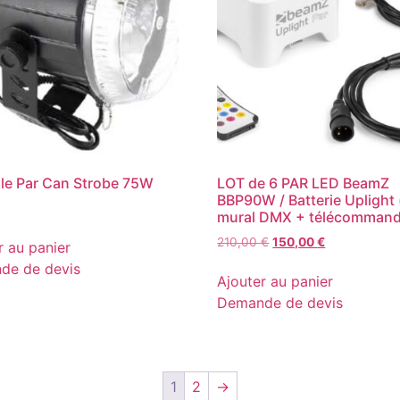
ille Par Can Strobe 75W
LOT de 6 PAR LED BeamZ
BBP90W / Batterie Uplight 
mural DMX + télécommand
Le
Le
210,00
€
150,00
€
r au panier
prix
prix
de de devis
initial
actuel
Ajouter au panier
était :
est :
Demande de devis
210,00 €.
150,00 €.
1
2
→