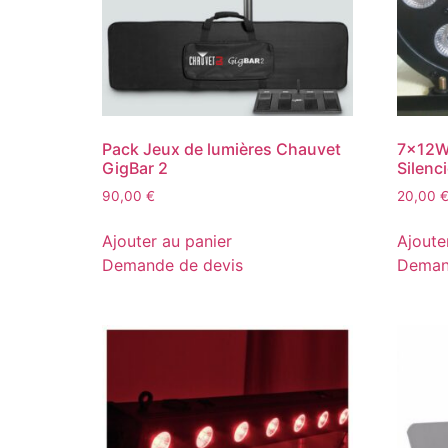
Pack Jeux de lumières Chauvet
7x12W
GigBar 2
Silenc
90,00
€
20,00
Ajouter au panier
Ajoute
Demande de devis
Deman