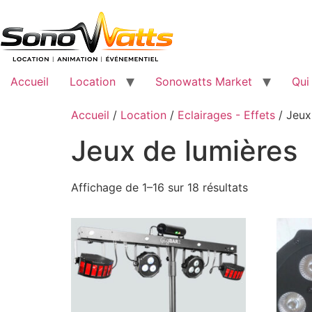
Passer
au
contenu
Accueil
Location
Sonowatts Market
Qui
Accueil
/
Location
/
Eclairages - Effets
/ Jeux
Jeux de lumières
Trié
Affichage de 1–16 sur 18 résultats
par
popularité