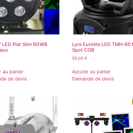
 LED Plat Slim RGWB
Lyre Eurolite LED TMH-60
ieux
Spot COB
€
55,00
€
r au panier
Ajouter au panier
de de devis
Demande de devis