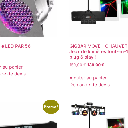
ille LED PAR 56
GIGBAR MOVE – CHAUVET
Jeux de lumières tout-en-1
€
plug & play !
Le
Le
150,00
€
139,00
€
r au panier
prix
prix
de de devis
initial
actuel
Ajouter au panier
était :
est :
Demande de devis
150,00 €.
139,00 €.
Promo !