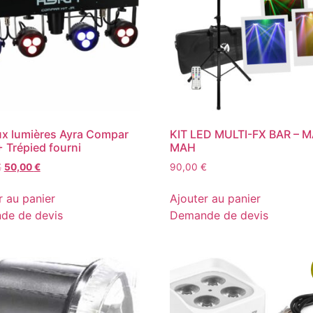
ux lumières Ayra Compar
KIT LED MULTI-FX BAR – 
+ Trépied fourni
MAH
Le
Le
€
50,00
€
90,00
€
prix
prix
initial
actuel
r au panier
Ajouter au panier
était :
est :
de de devis
Demande de devis
60,00 €.
50,00 €.